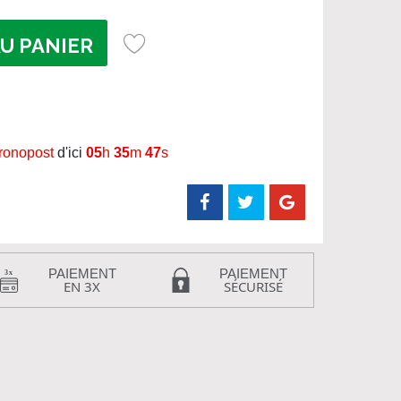
U PANIER
hronopost
d'ici
05
h
35
m
47
s
PAIEMENT
PAIEMENT
EN 3X
SÉCURISÉ