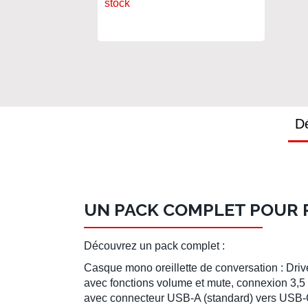
SERIES S/X
stock
Dé
UN PACK COMPLET POUR P
Découvrez un pack complet :
Casque mono oreillette de conversation : Driv
avec fonctions volume et mute, connexion 3,5
avec connecteur USB-A (standard) vers USB-C