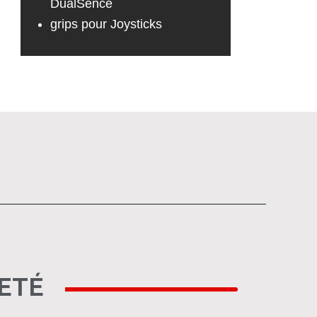
D
ualSence
grips pour Joysticks
HETÉ