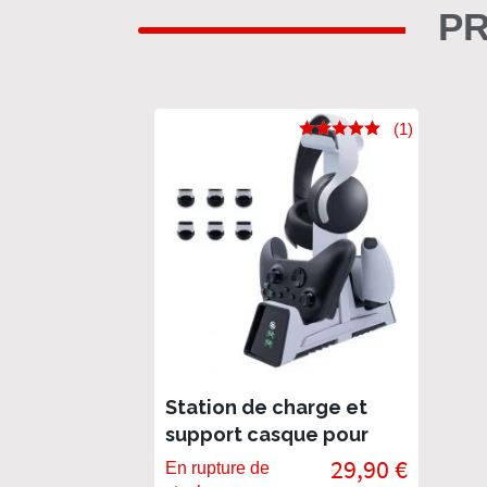
PR
(1)
Station de charge et
support casque pour
manettes PS5 et XBOX
29,90 €
En rupture de