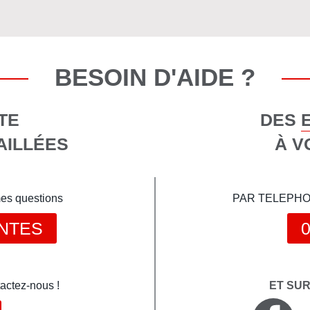
BESOIN D'AIDE ?
TE
DES 
AILLÉES
À V
mes questions
PAR TELEPHONE 
NTES
0
actez-nous !
ET SU