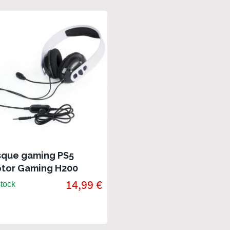
que gaming PS5
tor Gaming H200
nc
14,99 €
tock