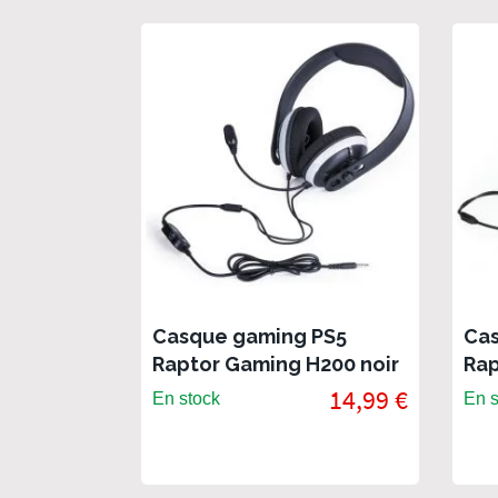
Casque gaming PS5
Cas
Raptor Gaming H200 noir
Rap
bla
14,99 €
En stock
En s