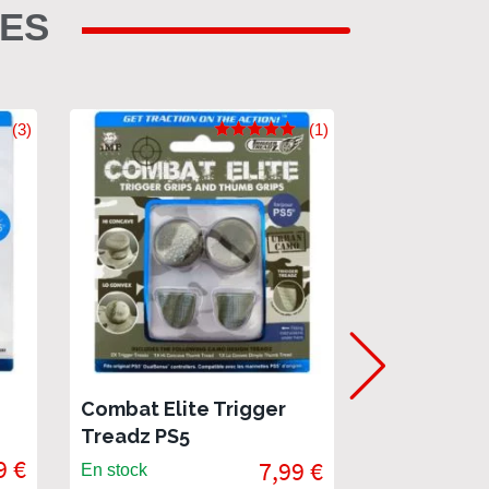
RES
(3)
(1)
Combat Elite Trigger
Bionik - C
Treadz PS5
POUR NIN
9 €
SWITCH, S
7,99 €
En stock
En stock