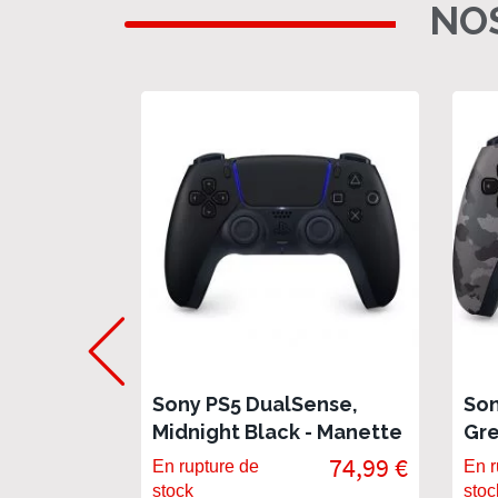
NOS
Sony PS5 DualSense,
Son
Midnight Black - Manette
Gre
officielle PlayStation
off
74,99 €
En rupture de
En r
stock
stoc