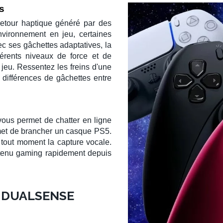
s
retour haptique
généré par des
environnement en
jeu
, certaines
vec ses
gâchettes adaptatives
, la
érents niveaux de force et de
 jeu. Ressentez les freins d'une
s différences de gâchettes entre
ous permet de chatter en ligne
met de brancher un
casque PS5
.
tout moment la capture vocale.
ntenu
gaming
rapidement depuis
 DUALSENSE