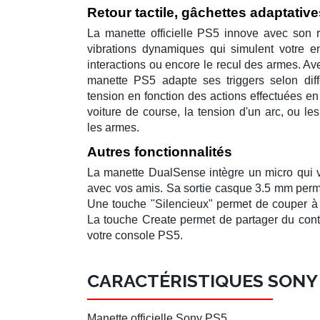
Retour tactile, gâchettes adaptative
La
manette officielle PS5
innove avec son
vibrations dynamiques qui simulent votre 
interactions ou encore le recul des armes. A
manette PS5
adapte ses
triggers
selon diff
tension en fonction des actions effectuées en
voiture de course, la tension d'un arc, ou le
les armes.
Autres fonctionnalités
La
manette DualSense
intègre un
micro
qui v
avec vos amis. Sa sortie casque 3.5 mm per
Une touche "Silencieux" permet de couper à 
La touche
Create
permet de partager du co
votre
console PS5
.
CARACTÉRISTIQUES SONY
Manette
officielle
Sony PS5