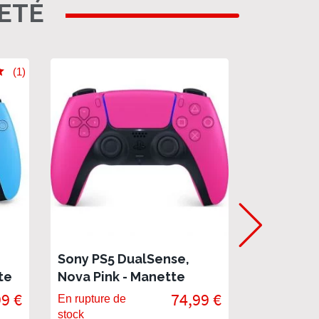
HETÉ
(1)
Sony PS5 DualSense,
Manette 
te
Nova Pink - Manette
personnal
officielle PlayStation
99 €
74,99 €
En rupture de
En stock
stock