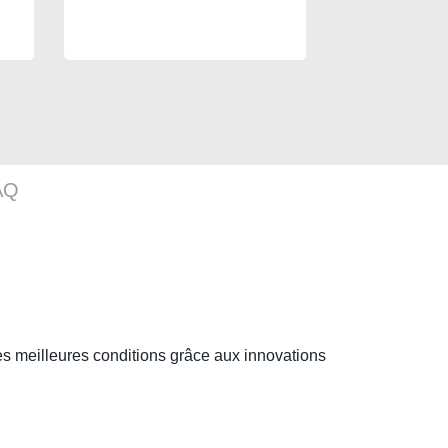
PS5, PS4, 
X/S & XBO
AQ
s meilleures conditions grâce aux innovations