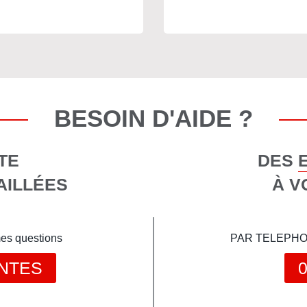
BESOIN D'AIDE ?
TE
DES 
AILLÉES
À V
mes questions
PAR TELEPHONE 
NTES
0