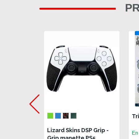
PR
Tr
Lizard Skins DSP Grip -
En 
Grip manette PS5