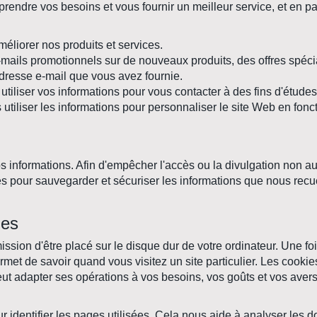
ndre vos besoins et vous fournir un meilleur service, et en part
éliorer nos produits et services.
ils promotionnels sur de nouveaux produits, des offres spéci
'adresse e-mail que vous avez fournie.
iliser vos informations pour vous contacter à des fins d'étude
utiliser les informations pour personnaliser le site Web en fonct
s informations. Afin d'empêcher l'accès ou la divulgation non 
s pour sauvegarder et sécuriser les informations que nous recue
ies
ssion d'être placé sur le disque dur de votre ordinateur. Une fois
rmet de savoir quand vous visitez un site particulier. Les cook
eut adapter ses opérations à vos besoins, vos goûts et vos aver
ur identifier les pages utilisées. Cela nous aide à analyser les 