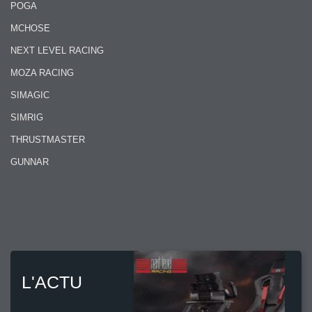
POGA
MCHOSE
NEXT LEVEL RACING
MOZA RACING
SIMAGIC
SIMRIG
THRUSTMASTER
GUNNAR
L'ACTU