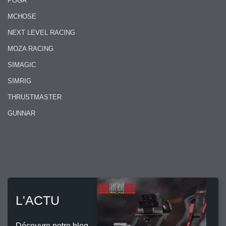
POGA
MCHOSE
NEXT LEVEL RACING
MOZA RACING
SIMAGIC
SIMRIG
THRUSTMASTER
GUNNAR
L'ACTU
Découvre notre blog