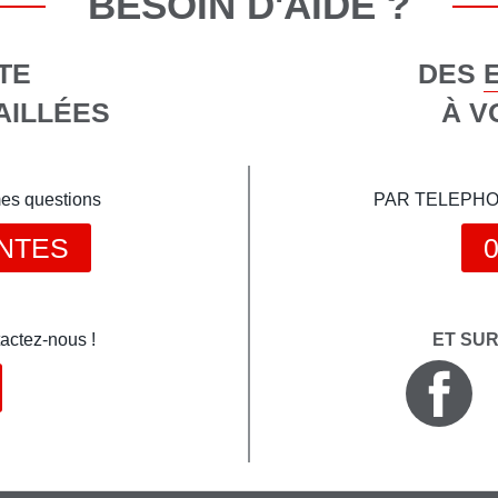
BESOIN D'AIDE ?
TE
DES 
AILLÉES
À V
mes questions
PAR TELEPHONE 
NTES
0
actez-nous !
ET SU