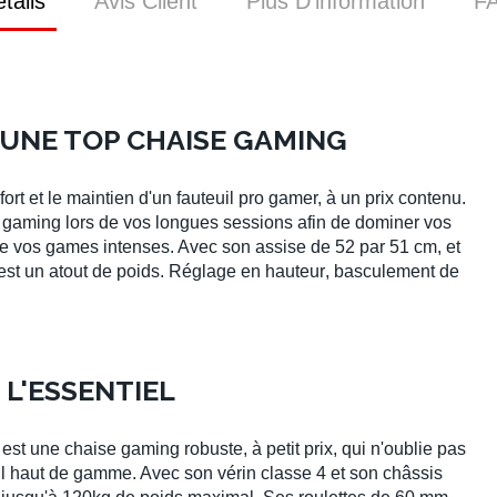
tails
Avis Client
Plus D’information
F
D'UNE TOP CHAISE GAMING
nfort et le maintien d'un fauteuil pro gamer, à un prix contenu.
e gaming lors de vos longues sessions afin de dominer vos
de vos games intenses. Avec son
assise de 52 par 51 cm
, et
est un atout de poids.
Réglage en hauteur
, basculement de
 L'ESSENTIEL
est une chaise gaming robuste, à petit prix, qui n'oublie pas
euil haut de gamme. Avec son
vérin classe 4
et son
châssis