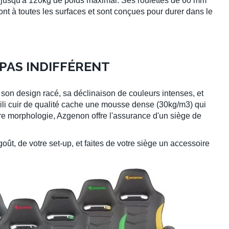
a
jusqu'à 120kg
de poids maximal. Ses
roulettes de 60 mm
nt à toutes les surfaces et sont conçues pour durer dans le
 PAS INDIFFÉRENT
 son design racé, sa déclinaison de
couleurs intenses
, et
ili cuir de qualité
cache une mousse dense (
30kg/m3
) qui
tre morphologie, Azgenon offre l'assurance d'un siège de
oût, de votre set-up, et faites de votre siège un accessoire