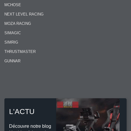
MCHOSE
NEXT LEVEL RACING
MOZA RACING
SIMAGIC
SIMRIG
THRUSTMASTER
GUNNAR
L'ACTU
Découvre notre blog