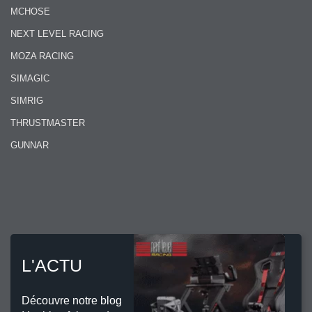
MCHOSE
NEXT LEVEL RACING
MOZA RACING
SIMAGIC
SIMRIG
THRUSTMASTER
GUNNAR
L'ACTU
Découvre notre blog