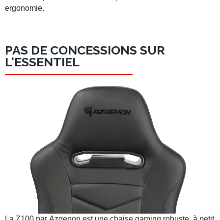
ergonomie.
PAS DE CONCESSIONS SUR
L'ESSENTIEL
La
Z100
par
Azgenon
est une chaise gaming robuste, à petit