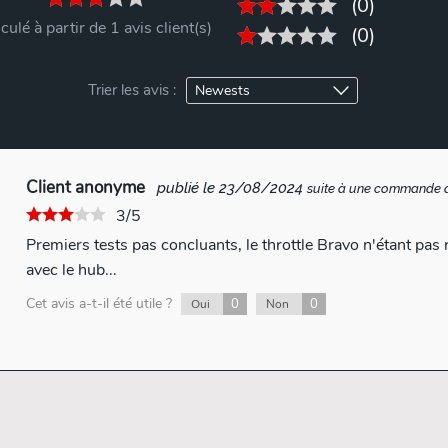
(0)
culé à partir de 1 avis client(s)
(0)
Trier les avis :
Client anonyme
publié le 23/08/2024
suite à une commande
3/5
Premiers tests pas concluants, le throttle Bravo n'étant pa
avec le hub...
Cet avis a-t-il été utile ?
0
0
Oui
Non