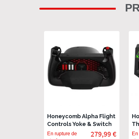
PR
Honeycomb Alpha Flight
Ho
Controls Yoke & Switch
Th
Panel
Au
279,99 €
En rupture de
En 