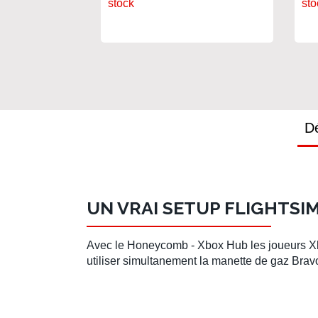
Pa
stock
sto
Dé
UN VRAI SETUP FLIGHTSIM
Avec le
Honeycomb - Xbox Hub
les joueurs Xb
utiliser simultanement la manette de gaz
Bravo