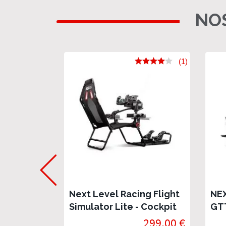
NOS
(1)
Next Level Racing Flight
NE
Simulator Lite - Cockpit
GT
de vol pliable
SI
299,00 €