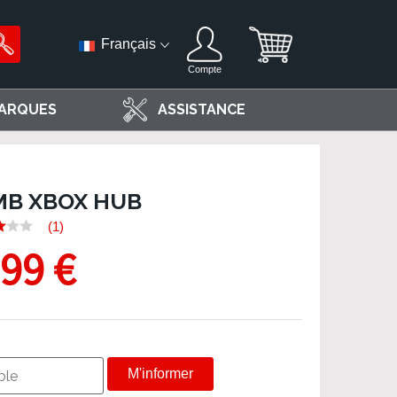
Français
Compte
ARQUES
ASSISTANCE
B XBOX HUB
(1)
,99 €
M'informer