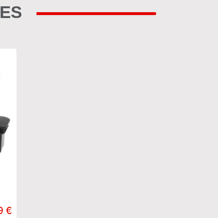
RES
9 €