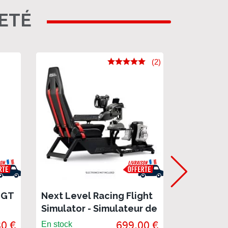
HETÉ
(2)
-GT
Next Level Racing Flight
Next Leve
Simulator - Simulateur de
Simulato
vol
COMMERCI
0 €
699,00 €
En stock
En stock