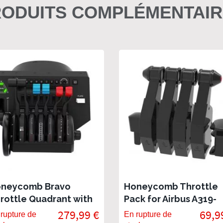
ODUITS COMPLÉMENTAI
neycomb Bravo
Honeycomb Throttle
rottle Quadrant with
Pack for Airbus A319-
to Pilot & Annun.
A380
279,99 €
69,9
rupture de
En rupture de