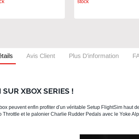
nel
ck
stock
tails
Avis Client
Plus D’information
F
 SUR XBOX SERIES !
ox peuvent enfin profiter d'un véritable
Setup FlightSim
haut d
 Throttle
et le palonier
Charlie Rudder Pedals
avec le
Yoke Al