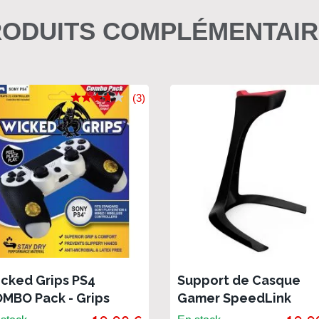
ODUITS COMPLÉMENTAI
(3)
cked Grips PS4
Support de Casque
MBO Pack - Grips
Gamer SpeedLink
ur manette Dualshock
Excedo