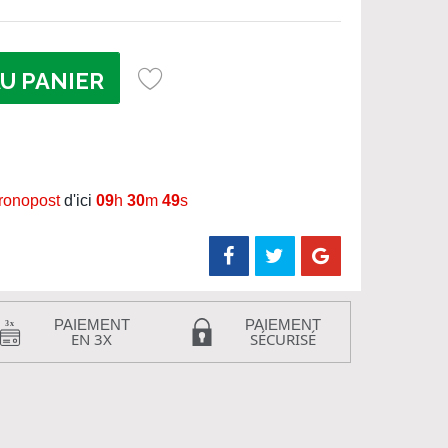
U PANIER
hronopost
d'ici
09
h
30
m
48
s
PAIEMENT
PAIEMENT
EN 3X
SÉCURISÉ