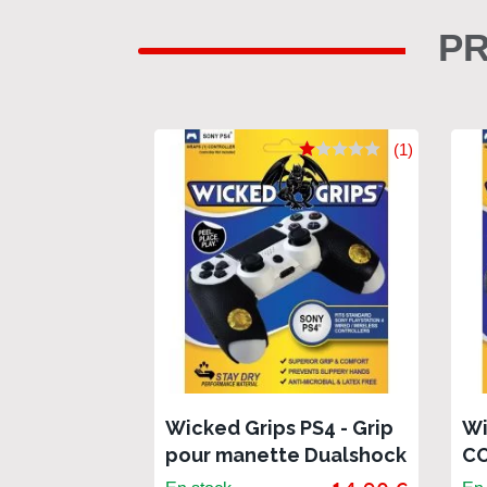
PR
(1)
Wicked Grips PS4 - Grip
Wi
pour manette Dualshock
CO
4
po