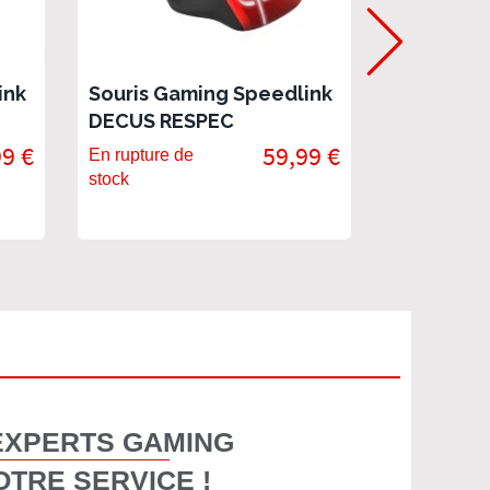
ink
Souris Gaming Speedlink
Souris G
DECUS RESPEC
OMNIVI C
99 €
59,99 €
En rupture de
En rupture 
stock
stock
EXPERTS GAMING
OTRE SERVICE !