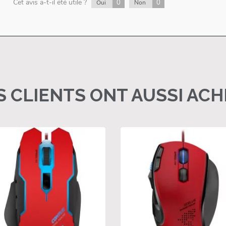
Cet avis a-t-il été utile ?
0
0
Oui
Non
 CLIENTS ONT AUSSI AC