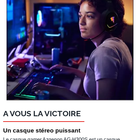
A VOUS LA VICTOIRE
Un casque stéreo puissant
Le
casque gamer Azgenon AG-H300S
est un casque