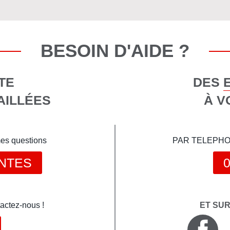
BESOIN D'AIDE ?
TE
DES 
AILLÉES
À V
mes questions
PAR TELEPHONE 
NTES
0
actez-nous !
ET SU