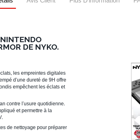
tails
Avis Client
Plus D’information
F
 NINTENDO
RMOR DE NYKO.
clats, les empreintes digitales
trempé d'une dureté de 9H offre
ondis empêchent les éclats et
an contre l'usure quotidienne.
pliqué et permettre à la
V.
es de nettoyage pour préparer