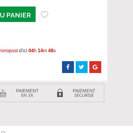
U PANIER
hronopost
d'ici
04
h
14
m
48
s
PAIEMENT
PAIEMENT
EN 3X
SÉCURISÉ