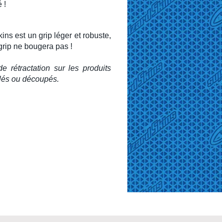
é !
kins
est un grip léger et robuste,
grip ne bougera pas !
e rétractation sur les produits
ollés ou découpés.