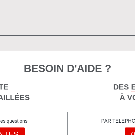
BESOIN D'AIDE ?
TE
DES 
AILLÉES
À V
mes questions
PAR TELEPHONE 
NTES
0