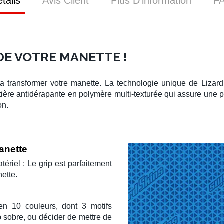
tails
Avis Client
Plus D’information
F
DE VOTRE MANETTE !
a transformer votre manette. La technologie unique de
Lizar
ière antidérapante en polymère multi-texturée qui assure une pr
on.
manette
tériel : Le grip est parfaitement
ette.
 en 10 couleurs, dont 3 motifs
 sobre, ou décider de mettre de