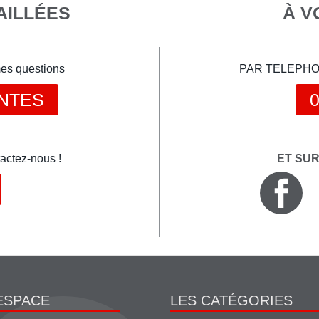
AILLÉES
À V
mes questions
PAR TELEPHONE 
NTES
0
actez-nous !
ET SU
ESPACE
LES CATÉGORIES