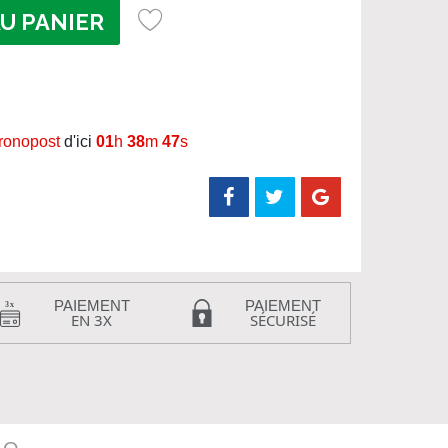
U PANIER
hronopost
d'ici
01
h
38
m
47
s
PAIEMENT
PAIEMENT
EN 3X
SÉCURISÉ