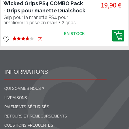
Wicked Grips PS4 COMBO Pack
19,90 €
- Grips pour manette Dualshock
4
Grip pour la manette PS4 pour
améliorer la prise en main + 2 grips
pour joysticks.
EN STOCK
(3)
INFORMATIONS
QUI SOMMES NOUS ?
LIVRAISONS
PAIEMENTS SÉCURISÉS
RETOURS ET REMBOURSEMENTS
QUESTIONS FRÉQUENTES