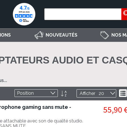
IONS
NOUVEAUTÉS
NOS M
PTATEURS AUDIO ET CAS
s...
Par
L
Afficher
ordre
décroissant
rophone gaming sans mute -
55,90 
 attachable avec son de qualité studio.
 SANS MUTE.