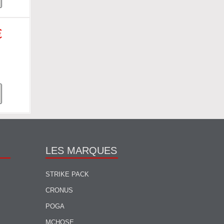
€
LES MARQUES
STRIKE PACK
CRONUS
POGA
MCHOSE