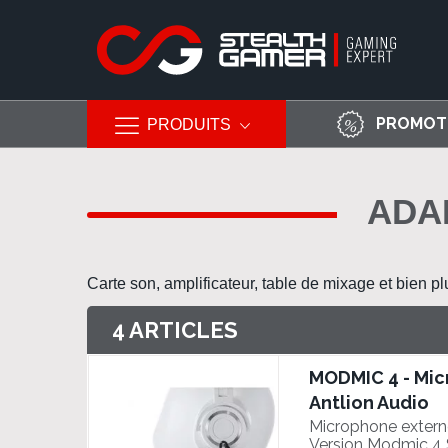
PROMOT
PRODUITS
Allez
au
ADA
contenu
Carte son, amplificateur, table de mixage et bien plu
4
ARTICLES
MODMIC 4 - Mic
Antlion Audio
Microphone externe
Version Modmic 4