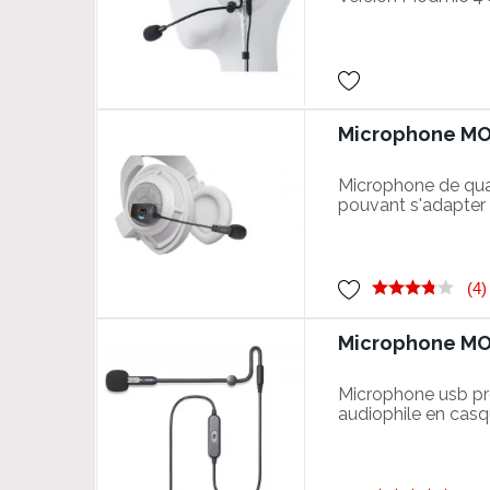
Microphone MODM
Microphone de quali
pouvant s'adapter 
obtenir un son mic
(4)
Microphone MOD
Microphone usb pr
audiophile en cas
externe haut de 