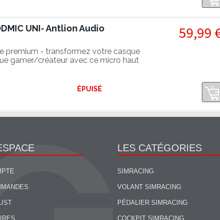
MIC UNI- Antlion Audio
59,99 
e premium - transformez votre casque
que gamer/créateur avec ce micro haut
ÉPUISÉ
ESPACE
LES CATÉGORIES
MPTE
SIMRACING
MMANDES
VOLANT SIMRACING
LIST
PÉDALIER SIMRACING
IRES
COCKPIT SIMRACING