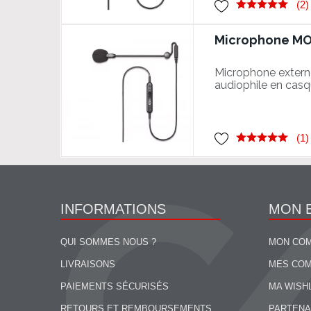
(2)
Microphone MOD
Microphone extern
audiophile en cas
de gamme
(1)
INFORMATIONS
MON 
QUI SOMMES NOUS ?
MON CO
LIVRAISONS
MES CO
PAIEMENTS SÉCURISÉS
MA WISH
RETOURS ET REMBOURSEMENTS
PARTENA