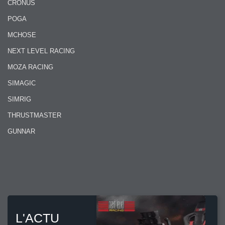
CRONUS
POGA
MCHOSE
NEXT LEVEL RACING
MOZA RACING
SIMAGIC
SIMRIG
THRUSTMASTER
GUNNAR
L'ACTU