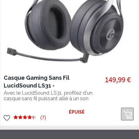
Casque Gaming Sans Fil
149,99 €
LucidSound LS31 -
PS5/PS4/XBOX
Avec le LucidSound LS31, profitez d'un
casque sans fil puissant allié à un son
ONE/PC/SWITCH
solide qui vous convaincra. Le niveau
de confort est excellent. Un des
ÉPUISÉ
meilleurs rapport qualité/prix pour un
(7)
casque gamer ! Compatible PS5.