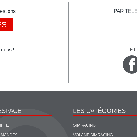
estions
PAR TELEP
ES
-nous !
ET
ESPACE
LES CATÉGORIES
MPTE
SIMRACING
MMANDES
VOLANT SIMRACING