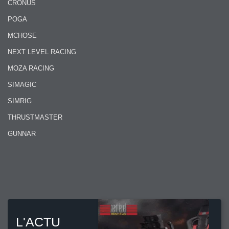
CRONUS
POGA
MCHOSE
NEXT LEVEL RACING
MOZA RACING
SIMAGIC
SIMRIG
THRUSTMASTER
GUNNAR
L'ACTU