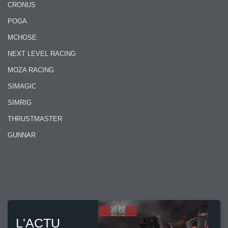
CRONUS
POGA
MCHOSE
NEXT LEVEL RACING
MOZA RACING
SIMAGIC
SIMRIG
THRUSTMASTER
GUNNAR
L'ACTU