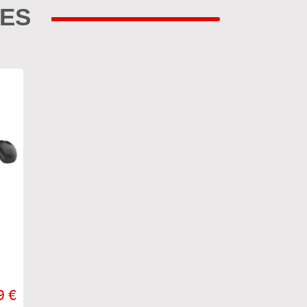
RES
9 €