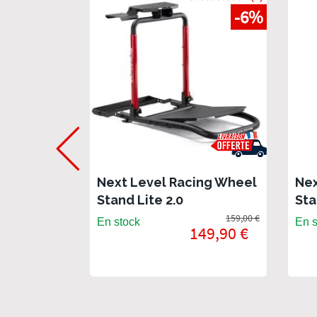
-6%
Next Level Racing Wheel
Nex
Stand Lite 2.0
Sta
Vol
159,00 €
En stock
En s
149,90 €