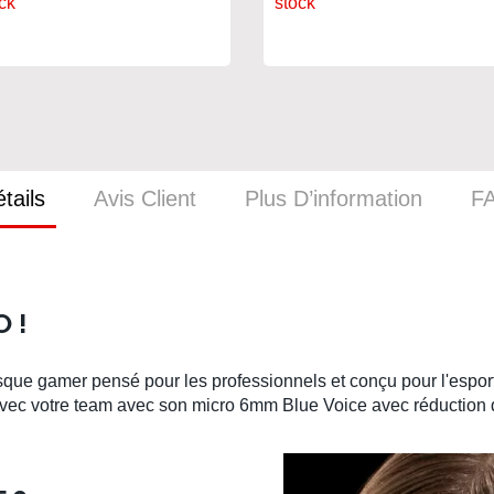
ck
stock
tails
Avis Client
Plus D’information
F
 !
sque gamer
pensé pour les professionnels et conçu pour
l'espor
ec votre team avec son micro 6mm Blue Voice avec réduction d