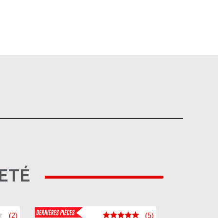
HETÉ
(2)
(5)