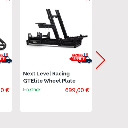
Next Level Racing
Next Leve
GTElite Wheel Plate
Elite, Wh
Edition - Cockpit
- Cockpit
0 €
699,00 €
En stock
En stock
Simracing en aluminium
aluminiu
profilé