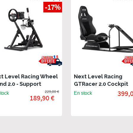
-17%
t Level Racing Wheel
Next Level Racing
nd 2.0 - Support
GTRacer 2.0 Cockpit
ant
229,00 €
399,0
tock
En stock
189,90 €