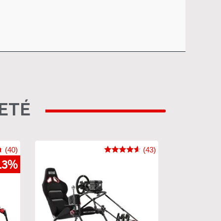
HETÉ
(40)
(43)
13%