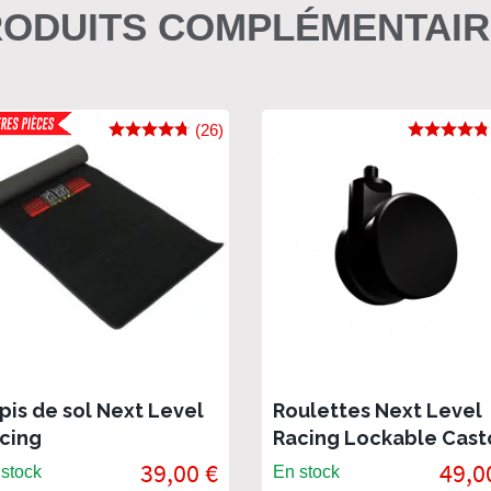
ODUITS COMPLÉMENTAI
(26)
pis de sol Next Level
Roulettes Next Level
cing
Racing Lockable Cast
Wheels
39,00 €
49,0
stock
En stock