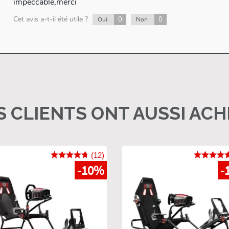
impeccable,merci
Cet avis a-t-il été utile ?
0
0
Oui
Non
 CLIENTS ONT AUSSI AC
(12)
-10%
-