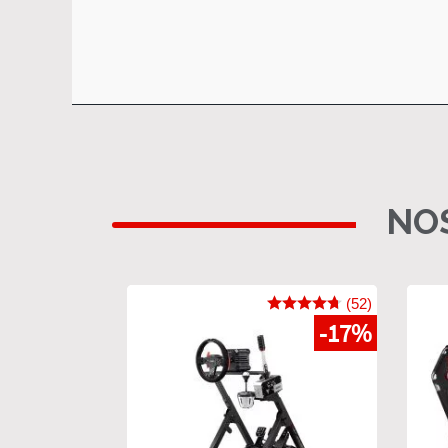
NOS
(52)
-17%