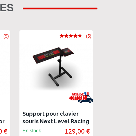
RES
(9)
(5)
Support pour clavier
or
souris Next Level Racing
0 €
129,00 €
En stock