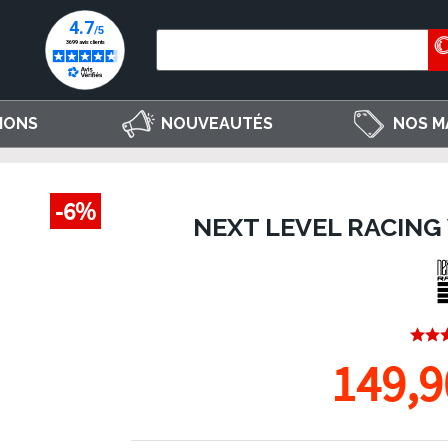
IONS
NOUVEAUTÉS
NOS M
-6%
NEXT LEVEL RACING 
149,9