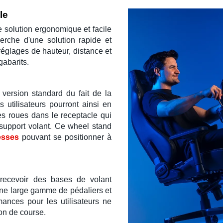
le
 solution ergonomique et facile
rche d'une solution rapide et
églages de hauteur, distance et
gabarits.
version standard du fait de la
 utilisateurs pourront ainsi en
es roues dans le receptacle qui
support volant
. Ce
wheel stand
esses
pouvant se positionner à
recevoir des bases de
volant
une large gamme de
pédaliers
et
mances pour les utilisateurs ne
on de course
.