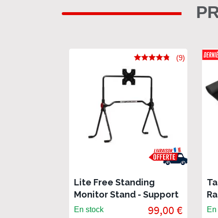
PR
(9)
Lite Free Standing
Ta
Monitor Stand - Support
Ra
écran Next Level Racing
99,00 €
En stock
En 