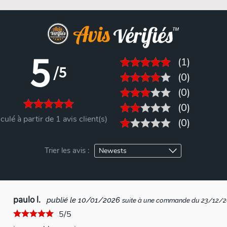
5
(1)
/5
(0)
(0)
(0)
culé à partir de 1 avis client(s)
(0)
Trier les avis :
paulo l.
publié le 10/01/2026
suite à une commande du 23/12/
5/5