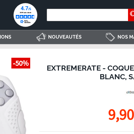
IONS
NOUVEAUTÉS
NOS M
-50%
EXTREMERATE - COQUE 
BLANC, S
9,90