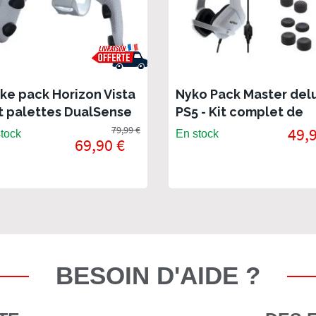
ike pack Horizon Vista
Nyko Pack Master del
it palettes DualSense
PS5 - Kit complet de
r PS5 et PC
démarrage pour
79,99 €
49,
tock
En stock
69,90 €
Playstation 5
BESOIN D'AIDE ?