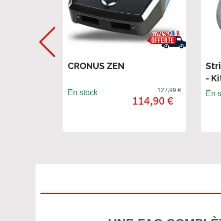
CRONUS ZEN
Str
- K
127,99 €
pou
En stock
En s
114,90 €