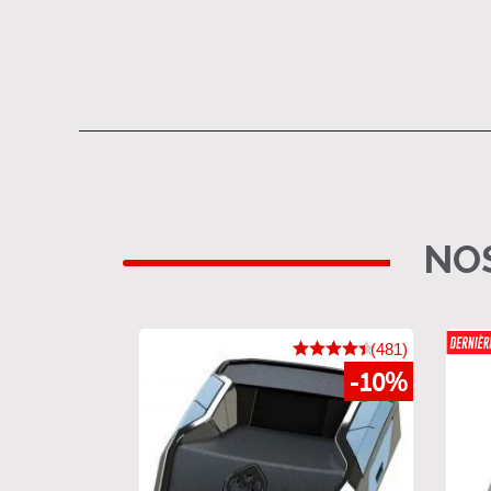
NOS
(481)
-10%