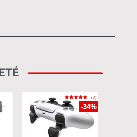
HETÉ
(2)
-34%