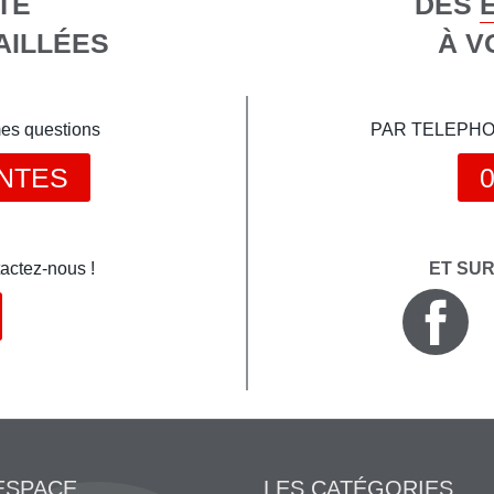
TE
DES 
AILLÉES
À V
mes questions
PAR TELEPHONE 
NTES
0
actez-nous !
ET SU
ESPACE
LES CATÉGORIES