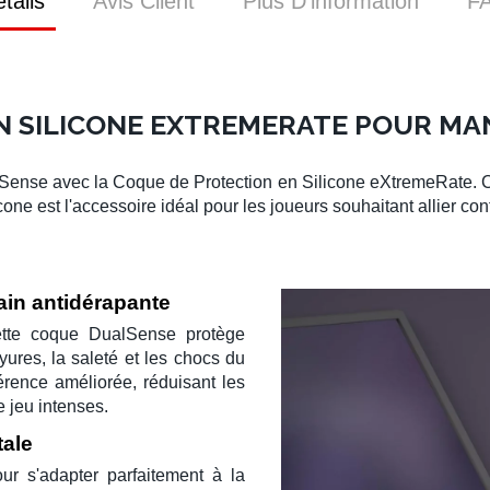
tails
Avis Client
Plus D’information
F
N SILICONE EXTREMERATE POUR MA
lSense
avec la
Coque de Protection en Silicone eXtremeRate
. 
icone
est l'accessoire idéal pour les joueurs souhaitant allier confo
ain antidérapante
ette
coque DualSense
protège
yures, la saleté et les chocs du
érence améliorée, réduisant les
 jeu intenses.
tale
r s'adapter parfaitement à la