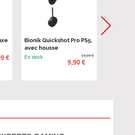
uxe
Bionik Quickshot Pro PS5,
Bionik PR
avec housse
complet 
99 €
14,99 €
En stock
En stock
9,90 €