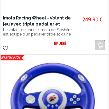
Imola Racing Wheel - Volant de
249,90 €
jeu avec triple pédalier et
levier de vitesse
Le volant de course Imola de Flashfire
est équipé d'un pédalier triple et d'une
boîte 6 vitesses de qualité.
ÉPUISÉ