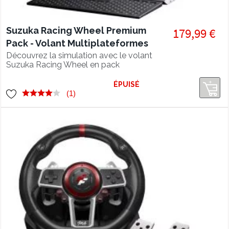
Suzuka Racing Wheel Premium
179,99 €
Pack - Volant Multiplateformes
avec pédalier et boîte de
Découvrez la simulation avec le volant
Suzuka Racing Wheel en pack
vitesse
complet avec pédalier et levier de
vitesse !
ÉPUISÉ
(1)