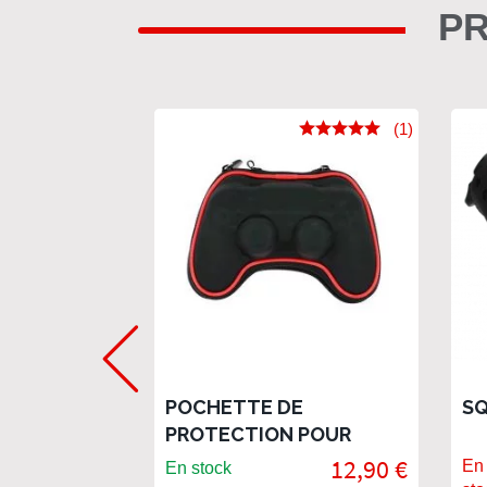
PR
(1)
POCHETTE DE
SQ
PROTECTION POUR
MANETTE PS4
12,90 €
En 
En stock