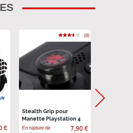
RES
(8)
Stealth Grip pour
TRIGGER K
Manette Playstation 4
- Triggers 
0 €
7,90 €
En rupture de
En rupture de