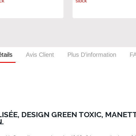
ck
stock
tails
Avis Client
Plus D’information
F
SÉE, DESIGN GREEN TOXIC, MANET
.