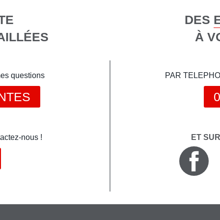
TE
DES 
AILLÉES
À V
mes questions
PAR TELEPHONE 
NTES
0
actez-nous !
ET SU