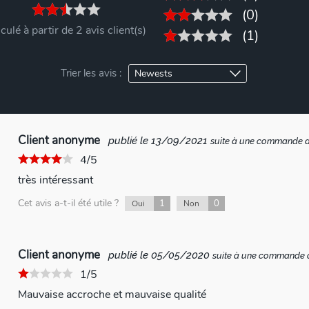
(0)
culé à partir de 2 avis client(s)
(1)
Trier les avis :
Client anonyme
publié le 13/09/2021
suite à une commande 
4/5
très intéressant
Cet avis a-t-il été utile ?
1
0
Oui
Non
Client anonyme
publié le 05/05/2020
suite à une commande
1/5
Mauvaise accroche et mauvaise qualité