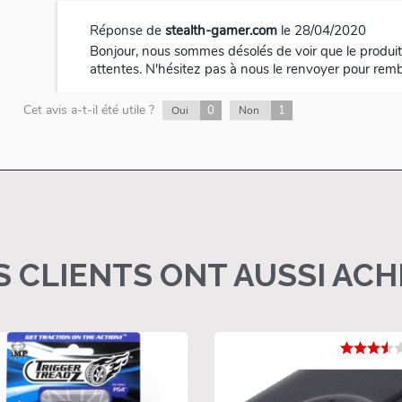
Réponse de
stealth-gamer.com
le 28/04/2020
Bonjour, nous sommes désolés de voir que le produit ne correspond pas à vos
attentes. N'hésitez pas à nous le renvoyer pour re
Cet avis a-t-il été utile ?
0
1
Oui
Non
 CLIENTS ONT AUSSI AC