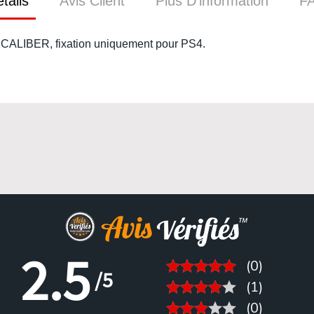
tails
Avis Client
Plus D’information
F
CALIBER, fixation uniquement pour PS4.
2.5
(0)
/5
(1)
(0)