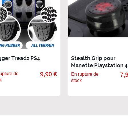
gger Treadz PS4
Stealth Grip pour
Manette Playstation 4
9,90 €
7,
upture de
En rupture de
k
stock