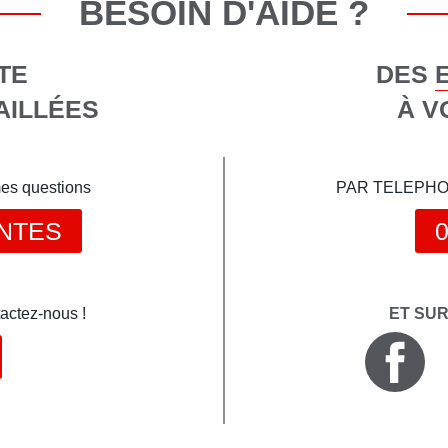
BESOIN D'AIDE ?
TE
DES 
AILLÉES
À V
mes questions
PAR TELEPHONE 
NTES
0
actez-nous !
ET SU