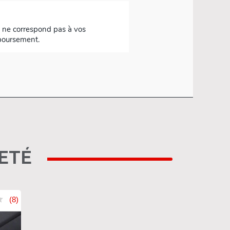
mboursement.
HETÉ
(8)