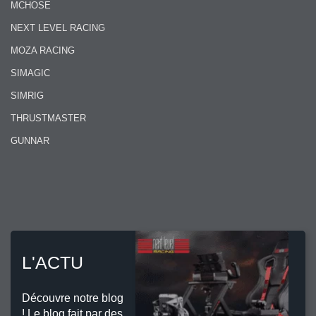
MCHOSE
NEXT LEVEL RACING
MOZA RACING
SIMAGIC
SIMRIG
THRUSTMASTER
GUNNAR
L'ACTU
Découvre notre blog
! Le blog fait par des