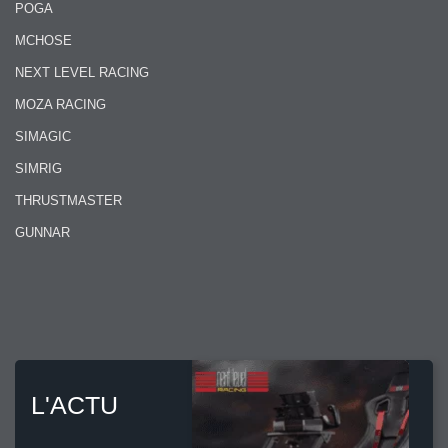
POGA
MCHOSE
NEXT LEVEL RACING
MOZA RACING
SIMAGIC
SIMRIG
THRUSTMASTER
GUNNAR
L'ACTU