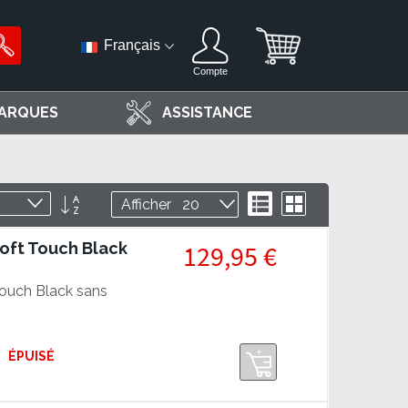
Français
Compte
ARQUES
ASSISTANCE
Par
Liste
Grille
Afficher
ordre
décroissant
Soft Touch Black
129,95 €
ouch Black sans
ÉPUISÉ