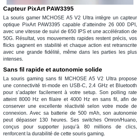
Capteur PixArt PAW3395
La
souris gamer
MCHOSE A5 V2 Ultra
intègre un capteur
optique PixArt PAW3395 capable d’atteindre
26 000 DPI
,
avec une vitesse de suivi de 650 IPS et une accélération de
50G. Résultat, vos mouvements rapides restent précis, vos
flicks gagnent en stabilité et chaque action est retranscrite
avec une grande fidélité, même dans les parties les plus
intenses.
Sans fil rapide et autonomie solide
La
souris gaming sans fil
MCHOSE A5 V2 Ultra
propose
une connectivité tri-mode en USB-C, 2.4 GHz et Bluetooth
pour s’adapter facilement à votre setup. Son polling rate
atteint
8000 Hz en filaire
et
4000 Hz en sans fil
, afin de
conserver une excellente réactivité selon votre mode de
connexion. Avec sa batterie de 500 mAh, son autonomie
peut dépasser
130 heures
. Ses switches Omron/Huano,
conçus pour supporter jusqu’à 80 millions de clics,
renforcent la durabilité de cette
souris gaming
.