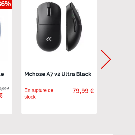
36%
ue
Mchose A7 v2 Ultra Black
Mchose A
LIghtweig
9,99 €
79,99 €
Gaming M
En rupture de
En stock
€
stock