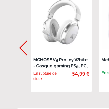
MCHOSE V9 Pro Icy White
Mch
- Casque gaming PS5, PC,
mobile et tablette
54,99 €
En s
En rupture de
stock