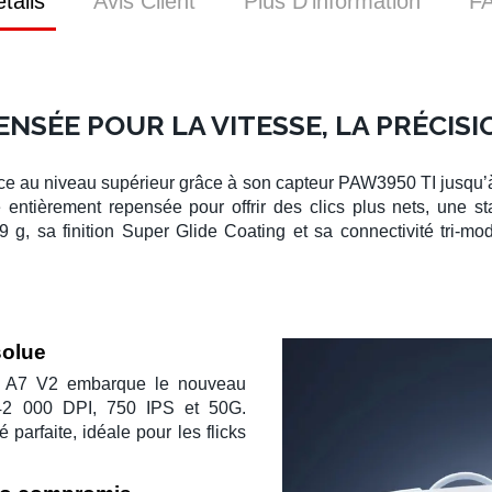
tails
Avis Client
Plus D’information
F
NSÉE POUR LA VITESSE, LA PRÉCISI
ce au niveau supérieur grâce à son
capteur PAW3950 TI
jusqu
e entièrement repensée pour offrir des clics plus nets, une sta
9 g
, sa finition
Super Glide Coating
et sa connectivité tri-mo
solue
a
A7 V2
embarque le nouveau
42 000 DPI
,
750 IPS
et
50G
.
parfaite, idéale pour les flicks