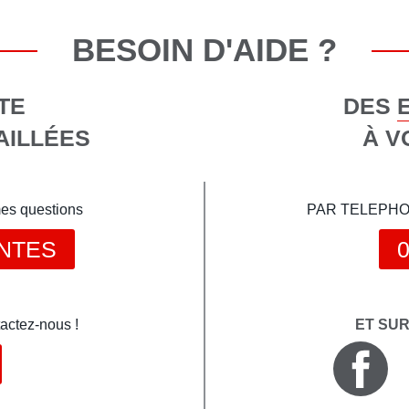
BESOIN D'AIDE ?
TE
DES 
AILLÉES
À V
mes questions
PAR TELEPHONE 
NTES
0
actez-nous !
ET SU