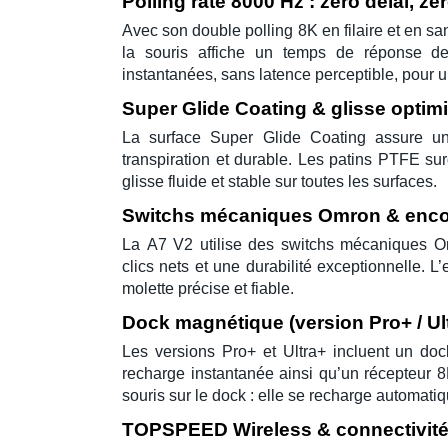
Polling rate 8000 Hz : zéro délai, 
Avec son
double polling 8K
en filaire et en sa
la souris affiche un temps de réponse 
instantanées, sans latence perceptible, pour u
Super Glide Coating & glisse optim
La surface
Super Glide Coating
assure un
transpiration et durable. Les
patins PTFE su
glisse fluide et stable sur toutes les surfaces.
Switchs mécaniques Omron & enc
La
A7 V2
utilise des
switchs mécaniques O
clics nets et une durabilité exceptionnelle. 
molette précise et fiable.
Dock magnétique (version Pro+ / Ul
Les versions
Pro+
et
Ultra+
incluent un
doc
recharge instantanée ainsi qu’un récepteur
8
souris sur le dock : elle se recharge automati
TOPSPEED Wireless & connectivité