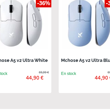
-36%
-
ose A5 v2 Ultra White
Mchose A5 v2 Ultra Bl
69,99 €
6
tock
En stock
44,90 €
44,90 