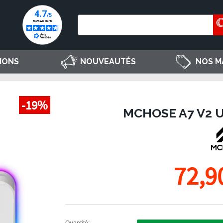
IONS
NOUVEAUTÉS
NOS M
-19%
MCHOSE A7 V2 
72,9