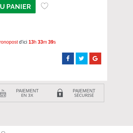
U PANIER
hronopost
d'ici
13
h
33
m
38
s
PAIEMENT
PAIEMENT
EN 3X
SÉCURISÉ