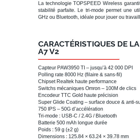
La technologie
TOPSPEED Wireless
garantit
stabilité parfaite. Le
tri-mode
permet une uti
GHz
ou
Bluetooth
, idéale pour jouer ou travaill
CARACTÉRISTIQUES DE L
A7 V2
Capteur PAW3950 TI
– jusqu’à 42 000 DPI
Polling rate 8000 Hz
(filaire & sans-fil)
Chipset Realtek
haute performance
Switchs mécaniques Omron
– 100M de clics
Encodeur TTC Gold
haute précision
Super Glide Coating
– surface douce & anti-s
750 IPS
–
50G
d’accélération
Tri-mode
: USB-C / 2.4G / Bluetooth
Batterie 500 mAh
longue durée
Poids
: 59 g (±2 g)
Dimensions
: 125.84 × 63.24 × 39.78 mm