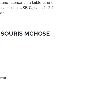
 une latence ultra-faible et une
lisation en
USB-C
,
sans-fil 2.4
er.
A SOURIS MCHOSE
ueur