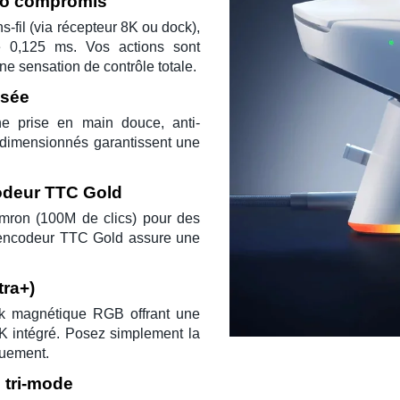
zéro compromis
ns-fil (via récepteur 8K ou dock),
de
0,125 ms
. Vos actions sont
ne sensation de contrôle totale.
isée
e prise en main douce, anti-
rdimensionnés
garantissent une
odeur TTC Gold
mron
(100M de clics) pour des
L’encodeur
TTC Gold
assure une
tra+)
k magnétique RGB
offrant une
K intégré
. Posez simplement la
quement.
 tri-mode