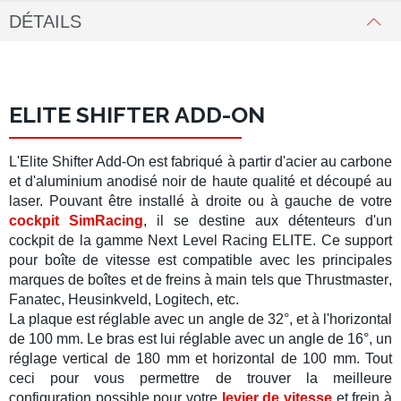
DÉTAILS
ELITE SHIFTER ADD-ON
L'
Elite Shifter Add-On
est fabriqué à partir d'acier au carbone
et d'aluminium anodisé noir de haute qualité et découpé au
laser. Pouvant être installé à droite ou à gauche de votre
cockpit SimRacing
, il se destine aux détenteurs d'un
cockpit de la gamme
Next Level Racing ELITE
. Ce
support
pour boîte de vitesse
est compatible avec les principales
marques de
boîtes
et de
freins à main
tels que
Thrustmaster
,
Fanatec
,
Heusinkveld
,
Logitech
, etc.
La plaque est réglable avec un angle de 32°, et à l'horizontal
de 100 mm. Le bras est lui réglable avec un angle de 16°, un
réglage vertical de 180 mm et horizontal de 100 mm. Tout
ceci pour vous permettre de trouver la
meilleure
configuration
possible pour votre
levier de vitesse
et
frein à