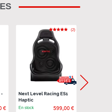
RES
(2)
 -
Next Level Racing ES1
Next Level
Haptic
ELITE - Si
inclinable
0 €
599,00 €
En stock
En stock