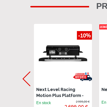
PR
-10%
Next Level Racing
Ne
Motion Plus Platform -
Plateforme dynamique
2 999,00 €
En 
En stock
2 699,00 €