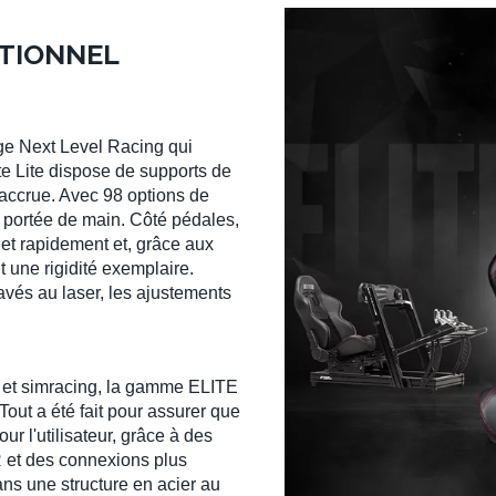
CTIONNEL
ge
Next Level Racing
qui
e Lite
dispose de
supports de
 accrue. Avec 98 options de
à portée de main. Côté
pédales
,
 et rapidement et, grâce aux
 une rigidité exemplaire.
avés au laser, les ajustements
et
simracing
, la
gamme ELITE
out a été fait pour assurer que
our l'utilisateur, grâce à des
 et des connexions plus
 dans une
structure en acier au