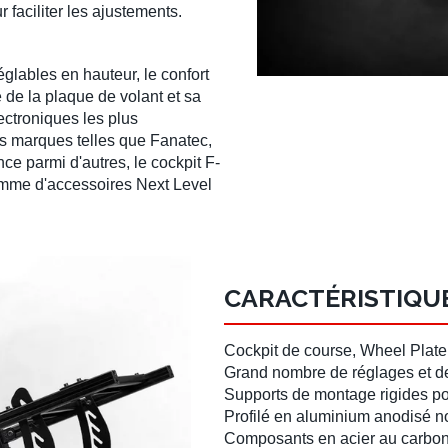
faciliter les ajustements.
églables en hauteur, le
confort
e de la plaque de
volant
et sa
lectroniques les plus
es marques telles que
Fanatec
,
nce
parmi d'autres, le
cockpit F-
amme d
'accessoires Next Level
CARACTÉRISTIQUE
Cockpit de course
, Wheel Plate
Grand nombre de réglages et 
Supports de montage rigides p
Profilé en aluminium
anodisé no
Composants en acier au carbo