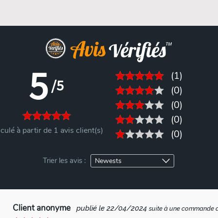
5
(1)
/5
(0)
(0)
(0)
culé à partir de 1 avis client(s)
(0)
Trier les avis :
Client anonyme
publié le 22/04/2024
suite à une commande 