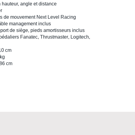
 hauteur, angle et distance
er
es de mouvement Next Level Racing
 câble management inclus
port de siège
, pieds amortisseurs inclus
pédaliers
Fanatec
,
Thrustmaster
,
Logitech
,
10 cm
 kg
 86 cm