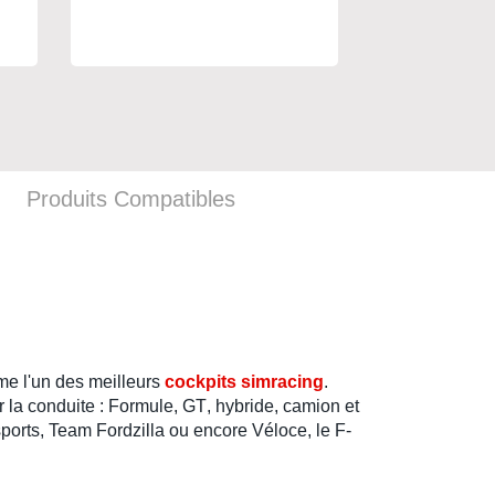
Produits Compatibles
me l'un des
meilleurs
cockpits simracing
.
r la
conduite
:
Formule
,
GT
,
hybride
,
camion
et
sports
,
Team Fordzilla
ou encore
Véloce
, le
F-