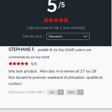
5
/5
Calculé à partir de 1 avis client(s)
Trier les avis :
STEPHANE F.
publié le 21/04/2026
suite à une
commande du 02/04/2026
5/5
très bon produit.. Mon dos m'a remercié 27 ou 28
fois durant le premier weekend d'utilisation. qualité et
confort.
Cet avis a-t-il été utile ?
0
0
Oui
Non