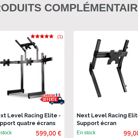
ODUITS COMPLÉMENTAI
(1)
xt Level Racing Elite -
Next Level Racing Elit
pport quatre écrans
Support écran
eestanding, gris
Freestanding overhea
599,00 €
99,0
stock
En stock