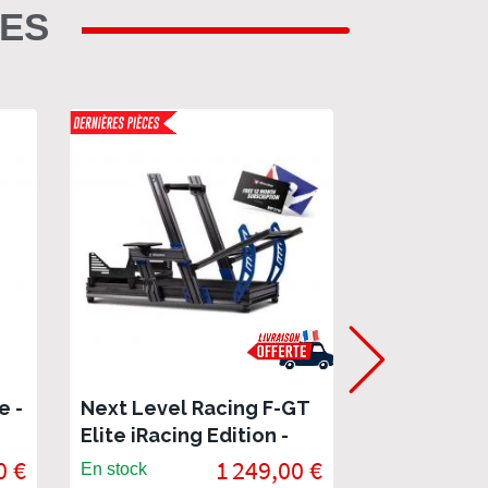
RES
e -
Next Level Racing F-GT
Next Level
Elite iRacing Edition -
Elite, Fron
d,
Cockpit SimRacing
Edition - C
0 €
1 249,00 €
En stock
En stock