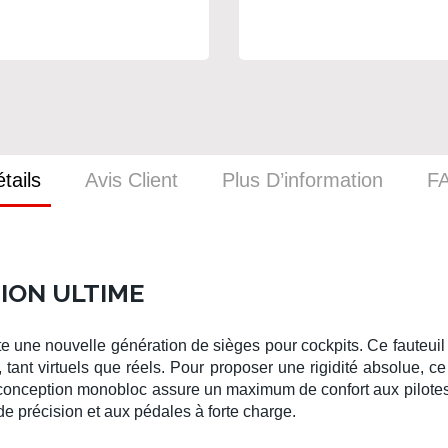
rbone
gris carbone
tails
Avis Client
Plus D’information
F
TION ULTIME
te une nouvelle génération de
sièges pour cockpits
. Ce
fauteui
, tant virtuels que réels.
Pour proposer une rigidité absolue, c
 conception monobloc assure un maximum de confort aux
pilote
e précision et aux pédales à forte charge.