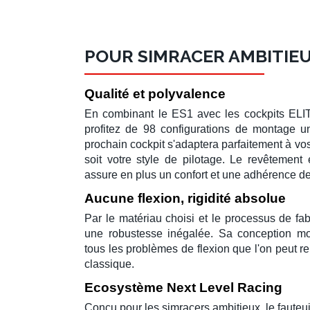
POUR SIMRACER AMBITIE
Qualité et polyvalence
En combinant le
ES1
avec les
cockpits ELI
profitez de 98 configurations de montage un
prochain
cockpit
s'adaptera parfaitement à vos
soit votre style de
pilotage
.
Le
revêtement
assure en plus un confort et une adhérence de
Aucune flexion, rigidité absolue
Par le matériau choisi et le processus de fab
une robustesse inégalée. Sa conception
mo
tous les problèmes de flexion que l'on peut r
classique.
Ecosystème Next Level Racing
Conçu pour les
simracers
ambitieux, le
fauteu