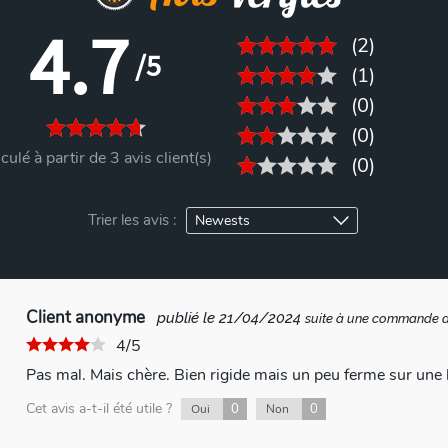
4.7
(2)
/5
(1)
(0)
(0)
culé à partir de 3 avis client(s)
(0)
Trier les avis :
Client anonyme
publié le 21/04/2024
suite à une commande 
4/5
Pas mal. Mais chère. Bien rigide mais un peu ferme sur une
Cet avis a-t-il été utile ?
0
0
Oui
Non