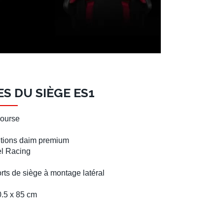
S DU SIÈGE ES1
ourse
nitions daim
premium
el Racing
rts de siège
à montage latéral
0.5 x 85 cm