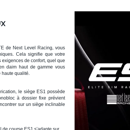
UX
TE
de
Next Level Racing
, vous
iques. Cela signifie que votre
 exigences de confort, quel que
 en daim
haut de gamme vous
 haute qualité.
rication,
le
siège ES1
possède
nobloc
à dossier fixe prévient
encontrer sur un
siège inclinable
il de course ES1
s'adapte sur