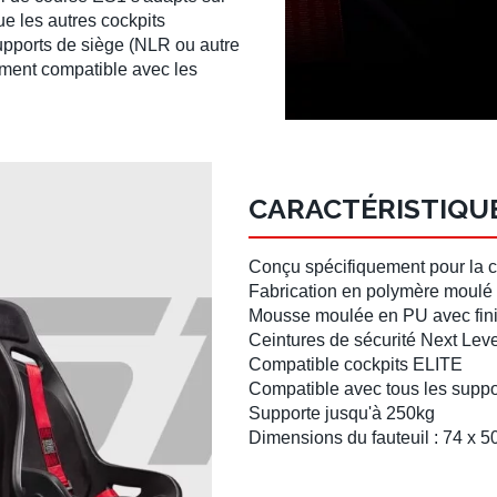
que les autres cockpits
upports de siège
(NLR ou autre
ment compatible avec les
CARACTÉRISTIQUE
Conçu spécifiquement pour la
c
Fabrication en
polymère
moulé
Mousse moulée
en PU avec
fi
Ceintures de sécurité
Next Lev
Compatible
cockpits ELITE
Compatible avec tous les
suppo
Supporte jusqu'à 250kg
Dimensions du fauteuil : 74 x 5