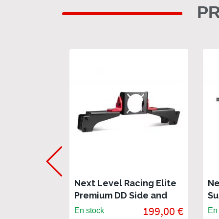
PR
Next Level Racing Elite
Ne
Premium DD Side and
Su
Front mount adapter -
Fr
199,00 €
En stock
En 