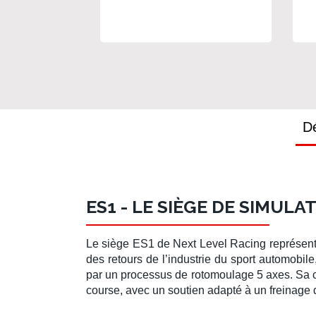
Adapteur pour volants
ca
Direct Drive
Dé
ES1 - LE SIÈGE DE SIMULA
Le
siège ES1
de
Next Level Racing
représen
des retours de l’industrie du
sport automobile
par un processus de rotomoulage 5 axes. Sa
course, avec un soutien adapté à un freinage d