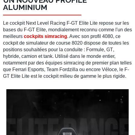
UN NOUVEAU PROFILÉ
ALUMINIUM
Le
cockpit Next Level Racing
F-GT Elite Lite
repose sur les
bases du
F-GT Elite
, mondialement reconnu comme l'un des
meilleurs
cockpits simracing
. Avec son
profil 4080
, ce
cockpit de simulateur de course 8020
dispose de toutes les
positions souhaitées pour la
conduite
:
Formule
,
GT
,
hybride
,
camion
et
tank
. Utilisé dans le monde entier,
notamment par des
équipes simracing
de premier plan telles
que
Ferrari Esports
,
Team Fordzilla
ou encore
Véloce
, le
F-
GT Elite Lite
est le
cockpit milieu de gamme
le plus rigide.