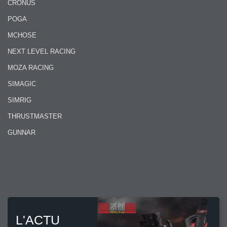
CRONUS
POGA
MCHOSE
NEXT LEVEL RACING
MOZA RACING
SIMAGIC
SIMRIG
THRUSTMASTER
GUNNAR
L'ACTU