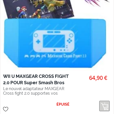
WII U MAXGEAR CROSS FIGHT
64,90 €
2.0 POUR Super Smash Bros
Le nouvel adaptateur MAXGEAR
Cross fight 2.0 supportes vos
manettes préférées sur la console Wii
U, vous n'êtes plus limité a utiliser les
ÉPUISÉ
controllers game cube, vous pouvez
maintenant utiliser vos nouvelles