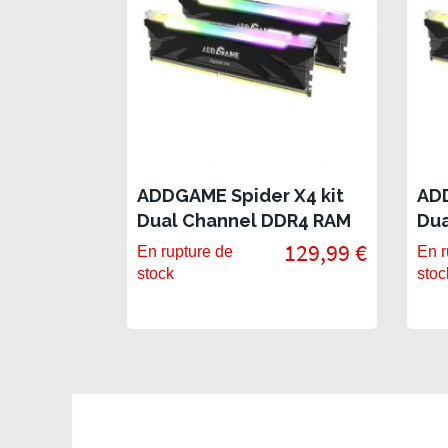
ADDGAME Spider X4 kit
ADD
Dual Channel DDR4 RAM
Dua
32Go (2x 16Go) 3600Mhz
16G
129,99 €
En rupture de
En r
CL18 RGB
CL
stock
stoc