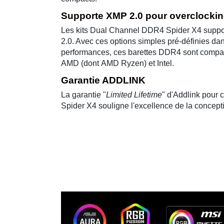
Supporte XMP 2.0 pour overclocki
Les
kits Dual Channel DDR4 Spider X4
suppor
2.0
. Avec ces options simples pré-définies da
performances, ces
barettes DDR4
sont compat
AMD
(dont
AMD Ryzen
) et
Intel
.
Garantie ADDLINK
La garantie "
Limited Lifetime
" d'
Addlink
pour 
Spider X4
souligne l'excellence de la concept