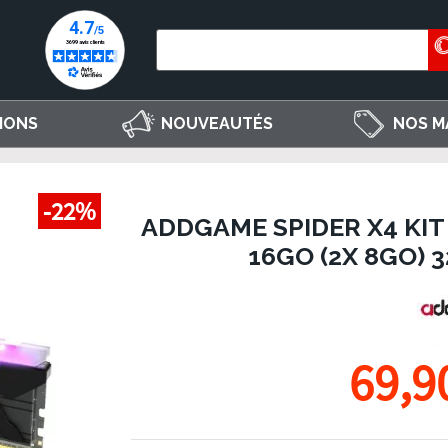
IONS
NOUVEAUTÉS
NOS M
-22%
ADDGAME SPIDER X4 KI
16GO (2X 8GO) 
69,9