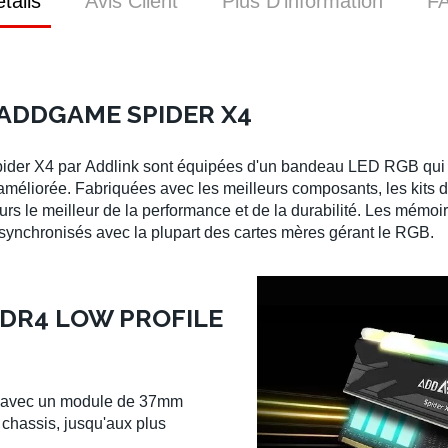
tails
Avis Client
Plus D’information
F
 ADDGAME SPIDER X4
ider X4
par
Addlink
sont équipées d'un
bandeau LED RGB
qui
 améliorée. Fabriquées avec les
meilleurs composants
, les
kits
s le meilleur de la performance et de la durabilité. Les
mémoir
 synchronisés avec la plupart des
cartes mères
gérant le
RGB
.
DDR4 LOW PROFILE
 avec un module de 37mm
 chassis, jusqu'aux plus