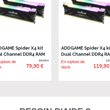
GAME Spider X4 kit
ADDGAME Spider X4 ki
l Channel DDR4 RAM
Dual Channel DDR4 R
o (2x 8Go) 3600Mhz
32Go (2x 16Go) 3200M
89,99 €
12
upture de
En rupture de
79,90 €
119,90
18 RGB
CL16 RGB
k
stock