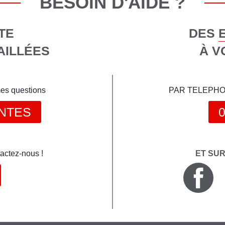
BESOIN D'AIDE ?
TE
DES 
AILLÉES
À V
mes questions
PAR TELEPHONE 
NTES
0
actez-nous !
ET SU