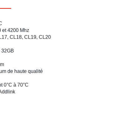
C
0 et 4200 Mhz
CL17, CL18, CL19, CL20
,
32GB
mm
um de haute qualité
t 0°C à 70°C
Addlink