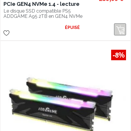
PCIe GEN4 NVMe 1.4 - lecture
7300 Mo/s, SSD compatible PS5
Le disque SSD compatible PS5
ADDGAME A95 2TB en GEN4 NVMe
1.4 offre des performances en lecture
de 7400 Mo/s et un refroidissement
ÉPUISÉ
super efficace grâce à son heatsink
intégré.
-8%