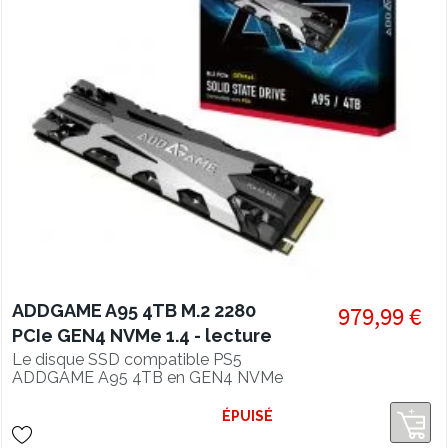
ADDGAME A95 4TB M.2 2280
979,99 €
PCIe GEN4 NVMe 1.4 - lecture
7400 Mo/s, SSD compatible PS5
Le disque SSD compatible PS5
ADDGAME A95 4TB en GEN4 NVMe
1.4 offre des performances en lecture
de 7400 Mo/s et un refroidissement
ÉPUISÉ
super efficace grâce à son heatsink