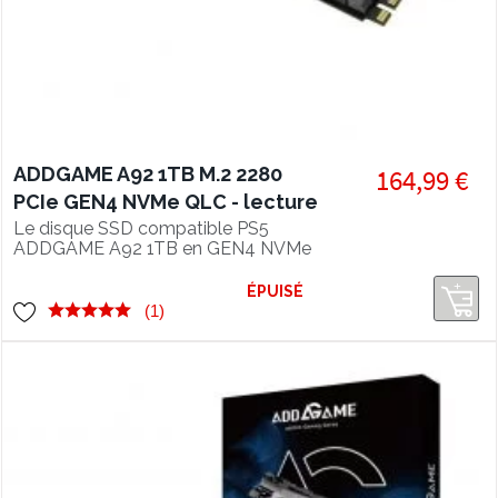
ADDGAME A92 1TB M.2 2280
164,99 €
PCIe GEN4 NVMe QLC - lecture
4700 Mo/s, SSD compatible PS5
Le disque SSD compatible PS5
ADDGAME A92 1TB en GEN4 NVMe
1.4 offre des performances en lecture
de 4700 Mo/s et un refroidissement
ÉPUISÉ
super efficace grâce à son heatsink
(1)
intégré.