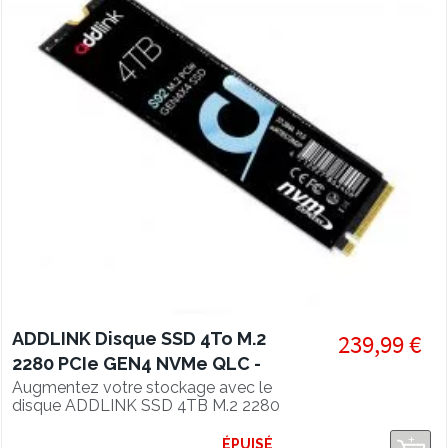
ADDLINK Disque SSD 4To M.2
239,99 €
2280 PCIe GEN4 NVMe QLC -
lecture 4900 Mo/s
Augmentez votre stockage avec le
disque ADDLINK SSD 4TB M.2 2280
PCIe GEN4 NVMe QLC, vitesse de
lecture 4900 Mo/s.
ÉPUISÉ