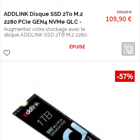
199,99 €
ADDLINK Disque SSD 2To M.2
109,90 €
2280 PCIe GEN4 NVMe QLC -
lecture 4850 Mo/s
Augmentez votre stockage avec le
disque ADDLINK SSD 2TB M.2 2280
PCIe GEN4 NVMe QLC, vitesse de
lecture 4850 Mo/s.
ÉPUISÉ
-57%