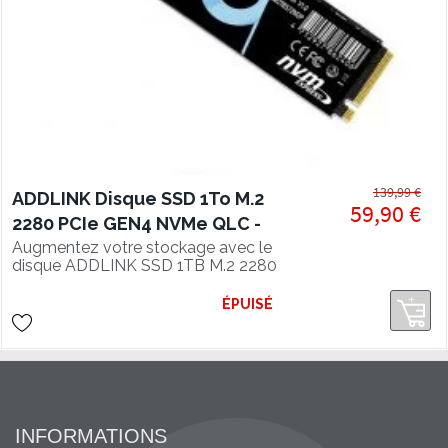
139,99 €
ADDLINK Disque SSD 1To M.2
59,90 €
2280 PCIe GEN4 NVMe QLC -
lecture 4700 Mo/s
Augmentez votre stockage avec le
disque ADDLINK SSD 1TB M.2 2280
PCIe GEN4 NVMe QLC, vitesse de
lecture 4700 Mo/s.
ÉPUISÉ
INFORMATIONS