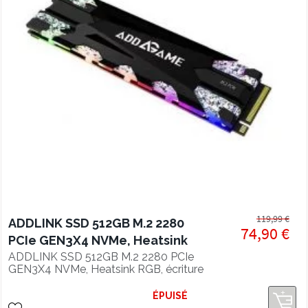
119,99 €
ADDLINK SSD 512GB M.2 2280
74,90 €
PCIe GEN3X4 NVMe, Heatsink
RGB, écriture 3400 Mo/s
ADDLINK SSD 512GB M.2 2280 PCIe
GEN3X4 NVMe, Heatsink RGB, écriture
3400 Mo/s
ÉPUISÉ