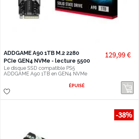
ADDGAME A90 1TB M.2 2280
129,99 €
PCIe GEN4 NVMe - lecture 5500
Mo/s, SSD compatible PS5
Le disque SSD compatible PS5
ADDGAME A90 1TB en GEN4 NVMe
1.4 offre des performances en lecture
de 5500 Mo/s et un refroidissement
ÉPUISÉ
super efficace grâce à son heatsink
intégré.
-38%