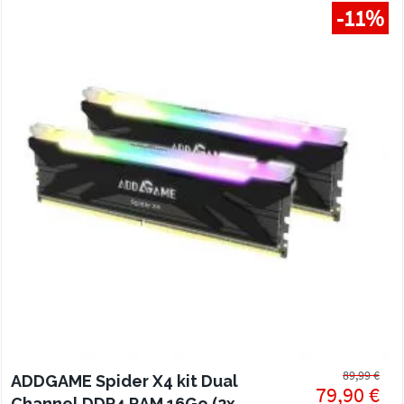
-11%
89,99 €
ADDGAME Spider X4 kit Dual
79,90 €
Channel DDR4 RAM 16Go (2x