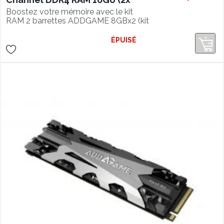
8Go) 3600Mhz CL18 RGB
Boostez votre mémoire avec le kit
RAM 2 barrettes ADDGAME 8GBx2 (kit
16GB) DDR4 3600 Mhz en CL18 avec
son éclairage RGB séduisant.
ÉPUISÉ