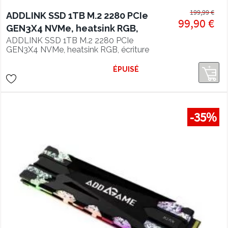
199,99 €
ADDLINK SSD 1TB M.2 2280 PCIe
99,90 €
GEN3X4 NVMe, heatsink RGB,
écriture 3400 Mo/s
ADDLINK SSD 1TB M.2 2280 PCIe
GEN3X4 NVMe, heatsink RGB, écriture
3400 Mo/s
ÉPUISÉ
-35%