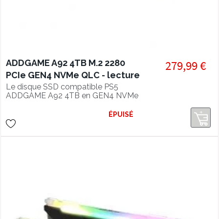
ADDGAME A92 4TB M.2 2280
279,99 €
PCIe GEN4 NVMe QLC - lecture
4900 Mo/s, SSD compatible PS5
Le disque SSD compatible PS5
ADDGAME A92 4TB en GEN4 NVMe
1.4 offre des performances en lecture
de 4900 Mo/s et un refroidissement
ÉPUISÉ
super efficace grâce à son heatsink
intégré.