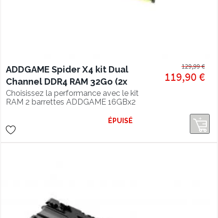
129,99 €
ADDGAME Spider X4 kit Dual
119,90 €
Channel DDR4 RAM 32Go (2x
16Go) 3200Mhz CL16 RGB
Choisissez la performance avec le kit
RAM 2 barrettes ADDGAME 16GBx2
(kit 32GB) DDR4 3200Mhz en CL16 et
son éclairage RGB séduisant.
ÉPUISÉ