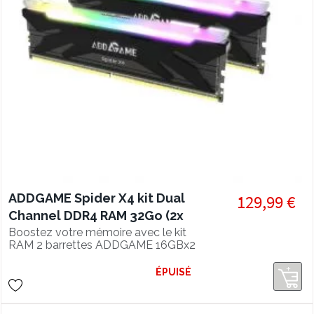
ADDGAME Spider X4 kit Dual
129,99 €
Channel DDR4 RAM 32Go (2x
16Go) 3600Mhz CL18 RGB
Boostez votre mémoire avec le kit
RAM 2 barrettes ADDGAME 16GBx2
(kit 32GB) DDR4 3600 Mhz en CL18
avec son éclairage RGB séduisant.
ÉPUISÉ