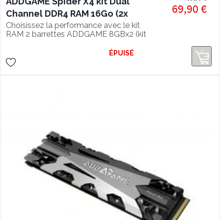
ADDGAME Spider X4 kit Dual
69,90 €
Channel DDR4 RAM 16Go (2x
8Go) 3200Mhz CL16 RGB
Choisissez la performance avec le kit
RAM 2 barrettes ADDGAME 8GBx2 (kit
16GB) DDR4 3200Mhz en CL16 et son
éclairage RGB séduisant.
ÉPUISÉ