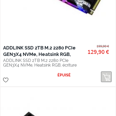
199,90 €
ADDLINK SSD 2TB M.2 2280 PCIe
129,90 €
GEN3X4 NVMe, Heatsink RGB,
écriture 3500 Mo/s
ADDLINK SSD 2TB M.2 2280 PCIe
GEN3X4 NVMe, Heatsink RGB, écriture
3500 Mo/s
ÉPUISÉ