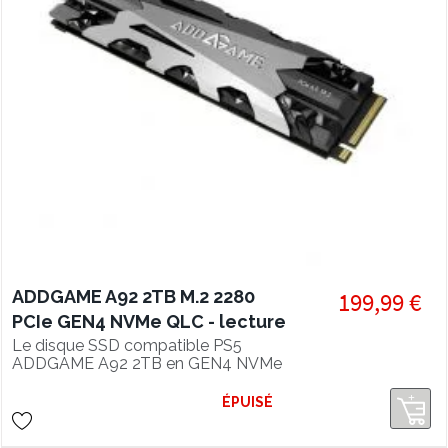
ADDGAME A92 2TB M.2 2280
199,99 €
PCIe GEN4 NVMe QLC - lecture
4850 Mo/s, SSD compatible PS5
Le disque SSD compatible PS5
ADDGAME A92 2TB en GEN4 NVMe
1.4 offre des performances en lecture
de 4850 Mo/s et un refroidissement
ÉPUISÉ
super efficace grâce à son heatsink
intégré.