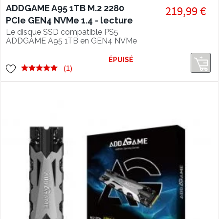
ADDGAME A95 1TB M.2 2280
219,99 €
PCIe GEN4 NVMe 1.4 - lecture
7300 Mo/s, SSD compatible PS5
Le disque SSD compatible PS5
ADDGAME A95 1TB en GEN4 NVMe
1.4 offre des performances en lecture
de 7300 Mo/s et un refroidissement
ÉPUISÉ
super efficace grâce à son heatsink
(1)
intégré.