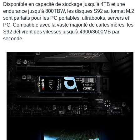
Disponible en
capacité de stockage
jusqu'à
4TB
et une
endurance jusqu'à 800TBW, les
disques S92
au
format M.2
sont parfaits pour les
PC portables
,
ultrabooks
,
servers
et
PC
. Compatible avec la vaste majorité de cartes mères, les
S92
délivrent des
vitesses jusqu'à 4900/3600MB
par
seconde.