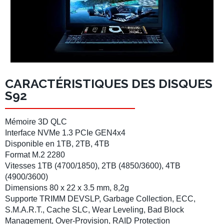
CARACTÉRISTIQUES DES DISQUES
S92
Mémoire 3D QLC
Interface NVMe 1.3 PCIe GEN4x4
Disponible en
1TB
,
2TB
,
4TB
Format M.2 2280
Vitesses
1TB
(
4700/1850
),
2TB
(
4850/3600
),
4TB
(
4900/3600
)
Dimensions 80 x 22 x 3.5 mm, 8,2g
Supporte TRIMM DEVSLP, Garbage Collection, ECC,
S.M.A.R.T., Cache SLC, Wear Leveling, Bad Block
Management, Over-Provision, RAID Protection