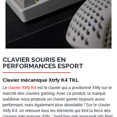
CLAVIER SOURIS EN
PERFORMANCES ESPORT
Clavier mécanique Xtrfy K4 TKL
Le
clavier Xtrfy K4
est le clavier qui a positionné
Xtrfy
sur le
marché des
claviers gaming
. Avec ce produit, la marque
suédoise nous propose un
clavier gamer
toujours aussi
performant, mais également plus abordable ! Sur le
clavier
Xtrfy K4
, on retrouve tous les éléments qui font la force des
claviers mécaniques
Xtrfy :
Switches mécaniquesKailh Red
,