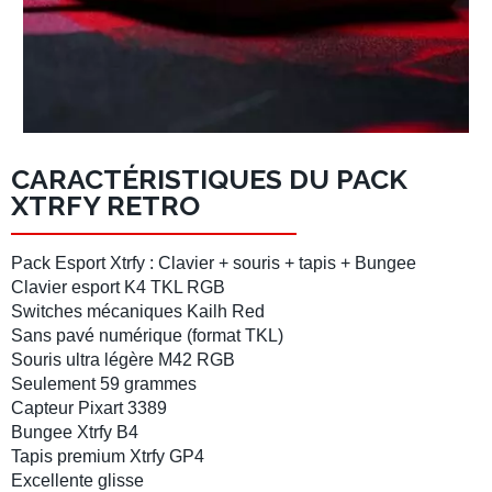
CARACTÉRISTIQUES DU PACK
XTRFY RETRO
Pack Esport
Xtrfy :
Clavier
+
souris
+
tapis
+
Bungee
Clavier esport
K4 TKL RGB
Switches mécaniques Kailh Red
Sans
pavé numérique
(
format TKL
)
Souris ultra légère
M42 RGB
Seulement 59 grammes
Capteur Pixart 3389
Bungee
Xtrfy B4
Tapis premium
Xtrfy GP4
Excellente glisse