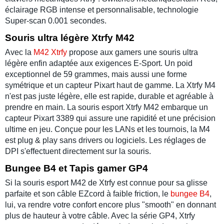
éclairage RGB
intense et personnalisable, technologie
Super-scan
0.001 secondes
.
Souris ultra légère Xtrfy M42
Avec la
M42 Xtrfy
propose aux gamers une
souris ultra
légère
enfin adaptée aux exigences E-Sport. Un poid
exceptionnel de 59 grammes, mais aussi une
forme
symétrique
et un
capteur Pixart
haut de gamme. La
Xtrfy M4
n'est pas juste légère, elle est rapide, durable et agréable à
prendre en main.
La souris esport Xtrfy M42
embarque un
capteur
Pixart 3389
qui assure une rapidité et une précision
ultime en jeu. Conçue pour les LANs et les tournois, la M4
est plug & play sans drivers ou logiciels. Les réglages de
DPI s'effectuent directement sur la souris.
Bungee B4 et Tapis gamer GP4
Si la
souris esport M42
de
Xtrfy
est connue pour sa glisse
parfaite et son câble
EZcord
à faible friction, le
bungee B4
,
lui, va rendre votre confort encore plus "smooth" en donnant
plus de hauteur à votre câble. Avec la série GP4
, Xtrfy