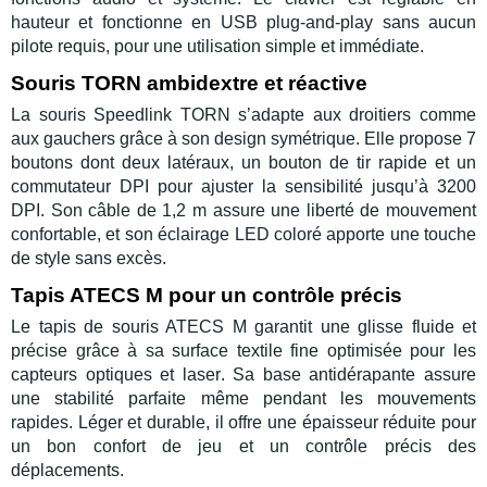
hauteur et fonctionne en
USB plug-and-play
sans aucun
pilote requis, pour une utilisation simple et immédiate.
Souris TORN ambidextre et réactive
La
souris Speedlink TORN
s’adapte aux droitiers comme
aux gauchers grâce à son
design symétrique
. Elle propose
7
boutons
dont deux latéraux, un
bouton de tir rapide
et un
commutateur DPI
pour ajuster la sensibilité jusqu’à
3200
DPI
. Son câble de
1,2 m
assure une liberté de mouvement
confortable, et son éclairage LED coloré apporte une touche
de style sans excès.
Tapis ATECS M pour un contrôle précis
Le
tapis de souris ATECS M
garantit une glisse fluide et
précise grâce à sa surface textile fine optimisée pour les
capteurs optiques et laser
. Sa base
antidérapante
assure
une stabilité parfaite même pendant les mouvements
rapides. Léger et durable, il offre une
épaisseur réduite
pour
un bon confort de jeu et un contrôle précis des
déplacements.