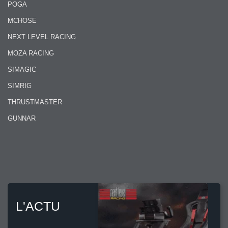
POGA
MCHOSE
NEXT LEVEL RACING
MOZA RACING
SIMAGIC
SIMRIG
THRUSTMASTER
GUNNAR
L'ACTU