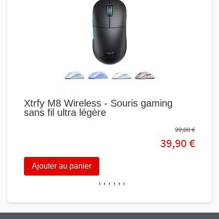
Xtrfy M8 Wireless - Souris gaming
Sou
sans fil ultra légère
99,00 €
39,90 €
Ajouter au panier
Aj