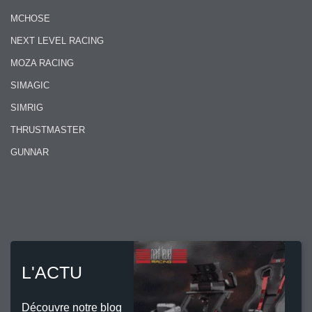
MCHOSE
NEXT LEVEL RACING
MOZA RACING
SIMAGIC
SIMRIG
THRUSTMASTER
GUNNAR
L'ACTU
Découvre notre blog