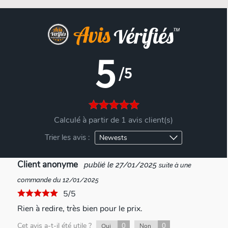
5
/5
Calculé à partir de 1 avis client(s)
Trier les avis :
Client anonyme
publié le 27/01/2025
suite à une
commande du 12/01/2025
5/5
Rien à redire, très bien pour le prix.
Cet avis a-t-il été utile ?
0
0
Oui
Non