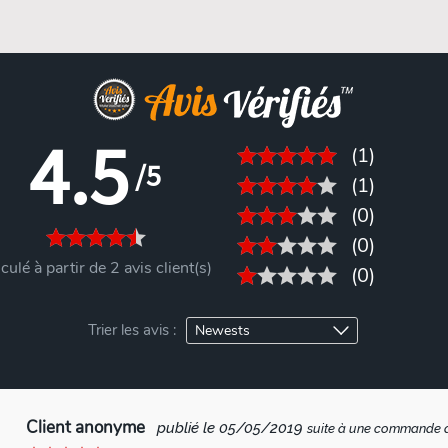
4.5
(1)
/5
(1)
(0)
(0)
culé à partir de 2 avis client(s)
(0)
Trier les avis :
Client anonyme
publié le 05/05/2019
suite à une commande 