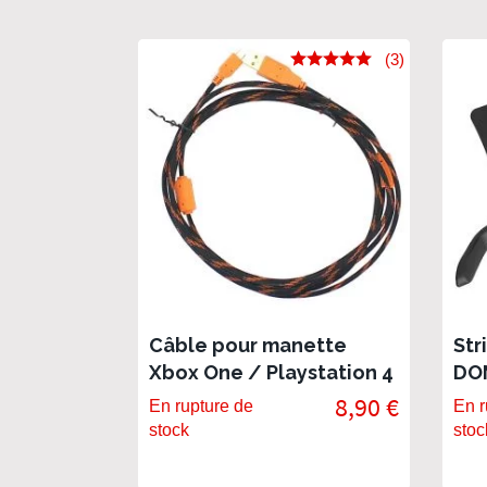
(3)
Câble pour manette
Str
Xbox One / Playstation 4
DOM
Pal
8,90 €
En rupture de
En r
stock
stoc