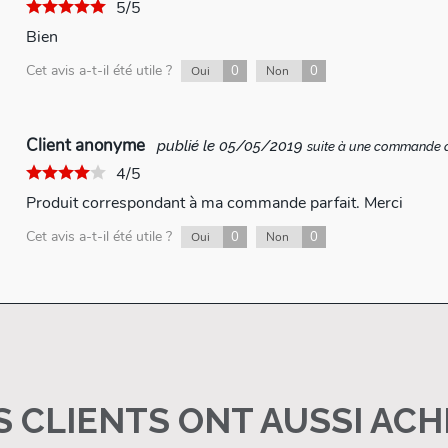
5/5
Bien
Cet avis a-t-il été utile ?
0
0
Oui
Non
Client anonyme
publié le 05/05/2019
suite à une commande 
4/5
Produit correspondant à ma commande parfait. Merci
Cet avis a-t-il été utile ?
0
0
Oui
Non
 CLIENTS ONT AUSSI AC