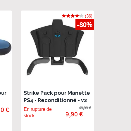
(36)
-80%
our
Strike Pack pour Manette
PS4 - Reconditionné - v2
2020
90 €
49,99 €
En rupture de
9,90 €
stock