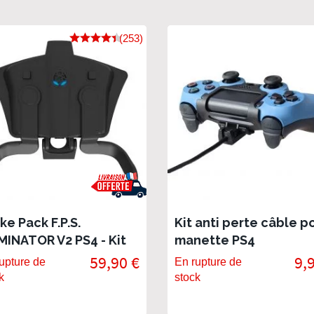
(253)
ike Pack F.P.S.
Kit anti perte câble p
INATOR V2 PS4 - Kit
manette PS4
ettes et Mods Pack
59,90 €
9,
upture de
En rupture de
k
stock