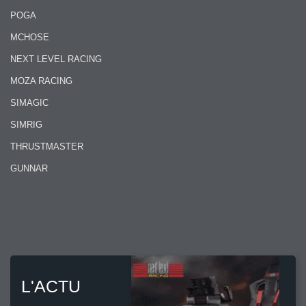
POGA
MCHOSE
NEXT LEVEL RACING
MOZA RACING
SIMAGIC
SIMRIG
THRUSTMASTER
GUNNAR
L'ACTU