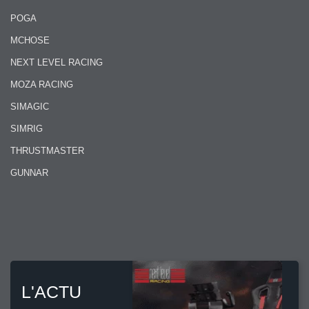
POGA
MCHOSE
NEXT LEVEL RACING
MOZA RACING
SIMAGIC
SIMRIG
THRUSTMASTER
GUNNAR
L'ACTU