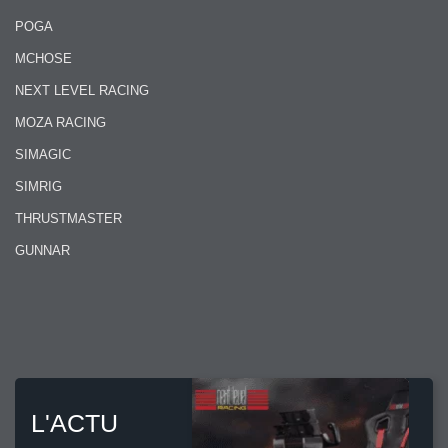
POGA
MCHOSE
NEXT LEVEL RACING
MOZA RACING
SIMAGIC
SIMRIG
THRUSTMASTER
GUNNAR
L'ACTU